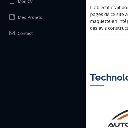
Mon CV
L'objectif était d
pages de ce site a
Mes Projets
maquette en intégr
des avis construct
Contact
Technolo