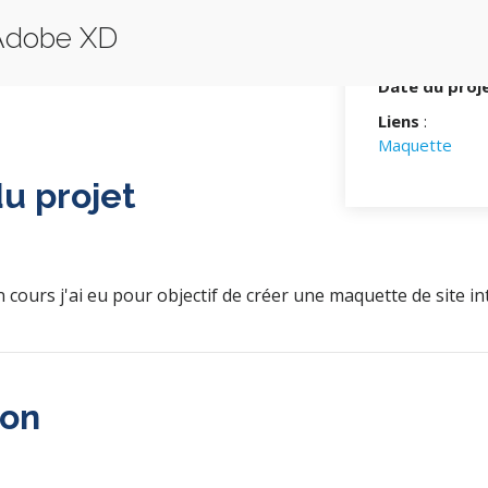
Type de proj
Adobe XD
Client/Organ
Date du proj
Liens
:
Maquette
du projet
 cours j'ai eu pour objectif de créer une maquette de site in
ion