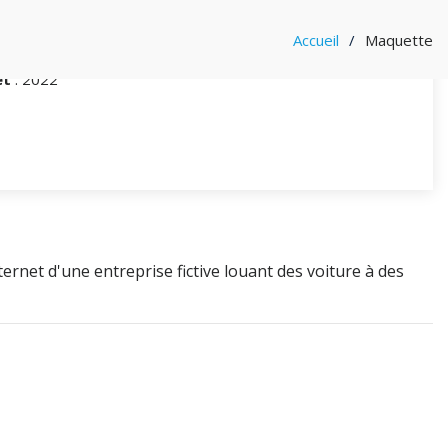
et
: Créer une maquette pour un site de location de voiture
Accueil
Maquette
isme
: PPA Grenoble
et
: 2022
ternet d'une entreprise fictive louant des voiture à des